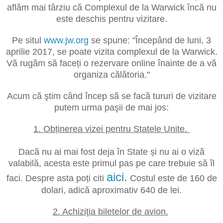
aflăm mai târziu că Complexul de la Warwick încă nu
este deschis pentru vizitare.
Pe situl
www.jw.org
se spune: "Începând de luni, 3
aprilie 2017, se poate vizita complexul de la Warwick.
Vă rugăm să faceți o rezervare online înainte de a vă
organiza călătoria."
Acum că ştim când încep să se facă tururi de vizitare
putem urma paşii de mai jos:
1. Obținerea vizei pentru Statele Unite.
Dacă nu ai mai fost deja în State și nu ai o viză
valabilă, acesta este primul pas pe care trebuie să îl
aici.
faci. Despre asta poți citi
Costul este de 160 de
dolari, adică aproximativ 640 de lei.
2. Achiziţia biletelor de avion.